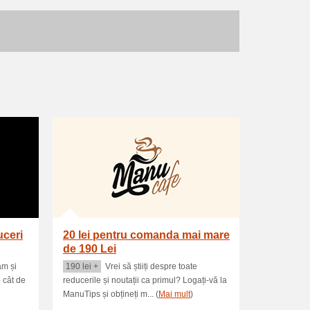
uceri
20 lei pentru comanda mai mare
de 190 Lei
am și
190 lei +
Vrei să știiți despre toate
e cât de
reducerile și noutații ca primul? Logați-vă la
ManuTips și obțineți m... (
Mai mult
)