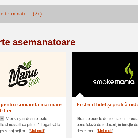
e terminate... (2x)
rte asemanatoare
i pentru comanda mai mare
Fi client fidel și profită red
0 Lei
 +
Vrei să știiți despre toate
Strânge puncte de fidelitate în progr
ile și noutații ca primul? Logați-vă la
beneficiază de reduceri, în funcție d
 și obțineți m... (
Mai mult
)
des cump... (
Mai mult
)