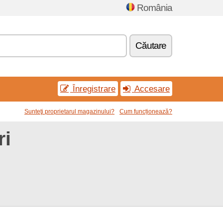
România
Căutare
Înregistrare
Accesare
Sunteţi proprietarul magazinului?
Cum funcționează?
ri