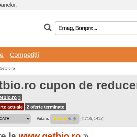
oanelor.
re
Competiţii
Getbio.ro
tbio.ro cupon de reduce
tbio.ro
rte actuale
2 oferte terminate
Votare:
(2.71/5, 141x)
te la
www.getbio.ro