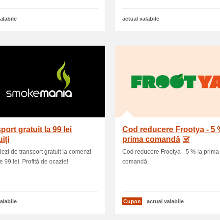
alabile
actual valabile
port gratuit la 99 lei
Cod reducere Frootya - 5 
iți
prima comandă
iezi de transport gratuit la comenzi
Cod reducere Frootya - 5 % la prima
e 99 lei. Profită de ocazie!
comandă.
alabile
Cupon
actual valabile