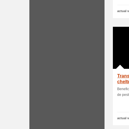
actual v
Trans
cheltu
Benefic
de pest
actual v