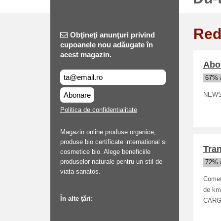
Red
Obţineţi anunţuri privind
cupoanele nou adăugate în
acest magazin.
Abon
67% a
Abonare
NEWSL
Politica de confidentialitate
Magazin online produse organice,
produse bio certificate international si
Tran
cosmetice bio. Alege beneficiile
produselor naturale pentru un stil de
72% a
viata sanatos.
Comenz
de km 
În alte ţări:
CARG