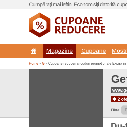
Cumpăraţi mai ieftin. Economisiţi datorită cup
Magazine
Cupoane
Most
Home
>
G
> Cupoane reduceri şi coduri promotionale Expira in 
Ge
www.ge
2 ofe
Filtra:
Du-