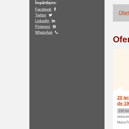
Împărtăşire:
Facebook
Ofert
Twitter
LinkedIn
Pinterest
WhatsApp
Ofe
20 le
de 19
190 lei
reducer
ManuTips