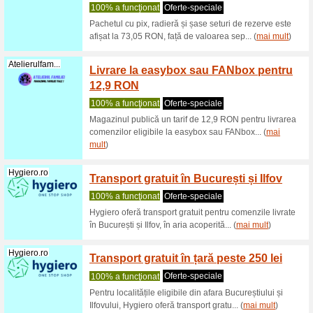
-9 % r
100% a f
Abonament
posibilita
mult
)
Novakid.ro
Benefic
englez