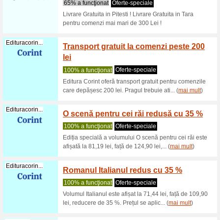
Livrar
100% a f
Clienții p
tariful pu
Atelierulfam...
Reduce
100% a f
Pixul cu 