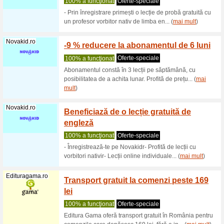
Filtra:
Ordine:
Educație & Oficiul 
Lunzo.ro
Rambur
pierdu
100% a f
Garanția
banilor în