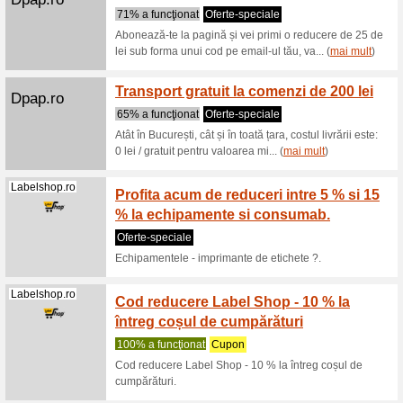
100% a f
Hygiero o
în Bucureș
Hygiero.ro
Transpo
100% a f
Pentru loc
Ilfovului,