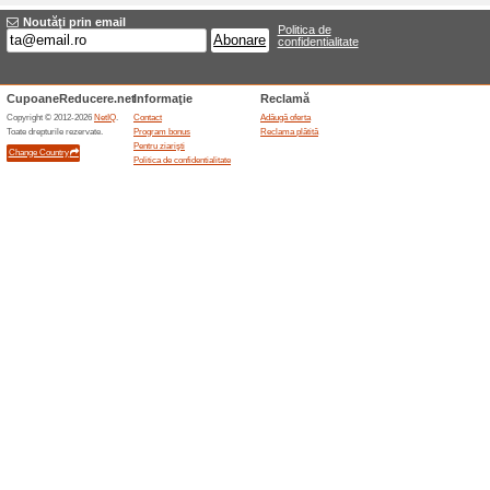
Horus-Center.ro
Reduce
Recoma
Cele mai 
categorii.
mult
)
Hygiero.ro
Livrar