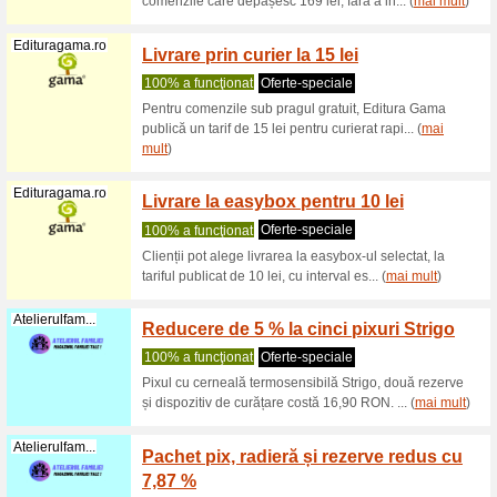
mult
)
Novakid.ro
Vouche
100% a f
- Prin înr
un profeso
Novakid.ro