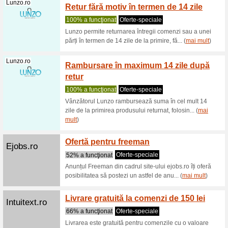
și dispoz
Atelierulfam...
Pachet
7,87 %
100% a f
Pachetul 
afișat la