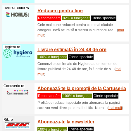
100% a f
- Înregist
vorbitori 
Edituragama.ro
Transp
lei
100% a f
Editura G