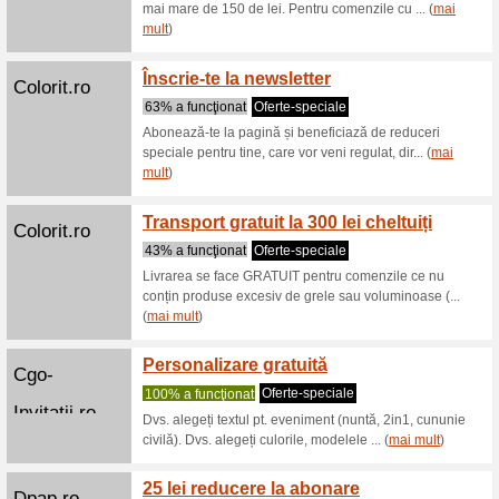
Atelierulfam...
Livrar
12,9 
100% a f
Magazinul
comenzilo
mult
)
Hygiero.ro
Transpo