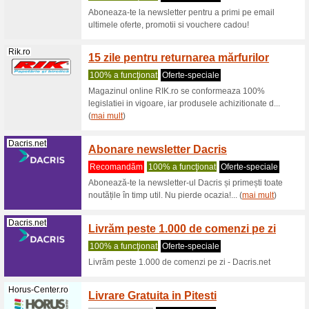
comenzile
Edituragama.ro
Livrare
100% a f
Pentru co
publică un
mult
)
Edituragama.ro