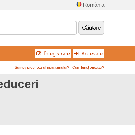
România
Căutare
Înregistrare
Accesare
Sunteţi proprietarul magazinului?
Cum funcționează?
educeri