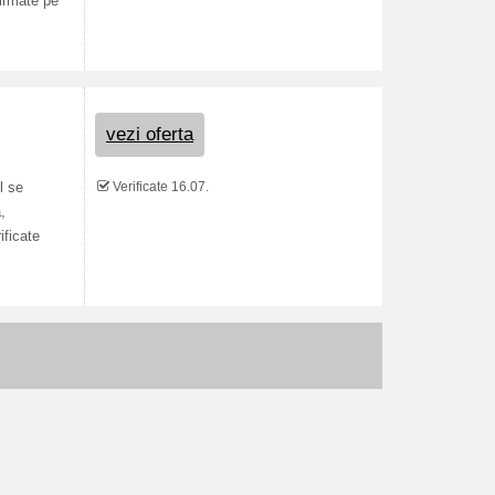
firmate pe
vezi oferta
Verificate 16.07.
l se
,
ificate