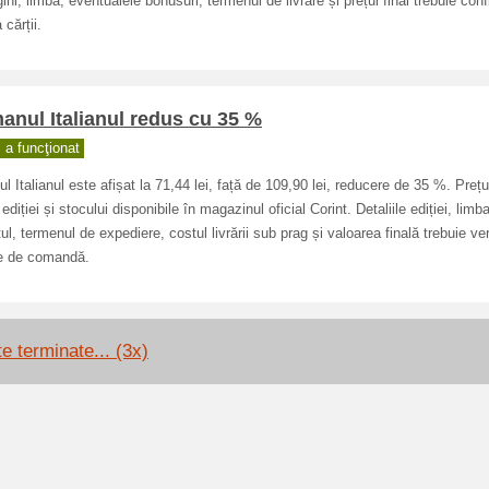
ini, limba, eventualele bonusuri, termenul de livrare și prețul final trebuie con
 cărții.
nul Italianul redus cu 35 %
a funcţionat
l Italianul este afișat la 71,44 lei, față de 109,90 lei, reducere de 35 %. Prețu
 ediției și stocului disponibile în magazinul oficial Corint. Detaliile ediției, limba
ul, termenul de expediere, costul livrării sub prag și valoarea finală trebuie ver
te de comandă.
e terminate... (3x)