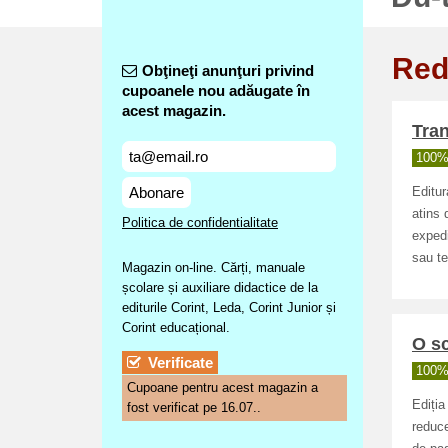
Red
Obţineţi anunţuri privind
cupoanele nou adăugate în
acest magazin.
Tran
100% 
Abonare
Editur
atins 
Politica de confidentialitate
expedi
sau te
Magazin on-line. Cărți, manuale
școlare și auxiliare didactice de la
editurile Corint, Leda, Corint Junior și
Corint educațional.
O sc
Verificate
100% 
Cupoane pentru acest magazin a
Ediția
fost verificat pe 16.07..
reduce