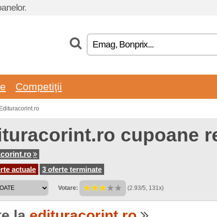
oanelor.
re
Competiţii
dituracorint.ro
ituracorint.ro cupoane r
corint.ro
rte actuale
3 oferte terminate
Votare:
(2.93/5, 131x)
te la
edituracorint.ro