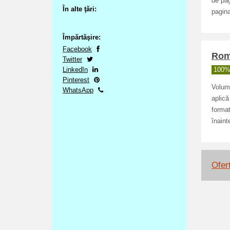
de pag
În alte ţări:
pagina
Împărtăşire:
Facebook
Roma
Twitter
LinkedIn
100% 
Pinterest
Volumu
WhatsApp
aplică
format
înain
Ofert