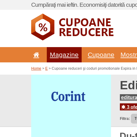
Cumpăraţi mai ieftin. Economisiţi datorită cup
Magazine
Cupoane
Most
Home
>
E
> Cupoane reduceri şi coduri promotionale Expira in E
Ed
editura
3 ofe
Filtra:
Du-