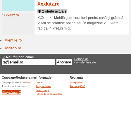
Magazine care încep 
Xkids.
3 ofert
Xkids.ro 
inteligen
pentru cop
monitoriza