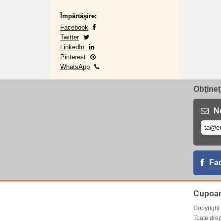
Împărtăşire:
Facebook
Twitter
LinkedIn
Pinterest
WhatsApp
Obţineţ
No
Fa
Cupoan
Copyrigh
Toate drep