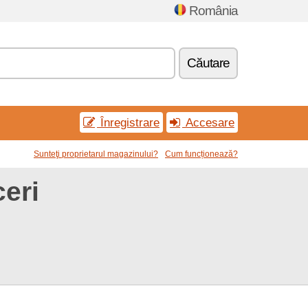
România
Căutare
Înregistrare
Accesare
Sunteţi proprietarul magazinului?
Cum funcționează?
eri