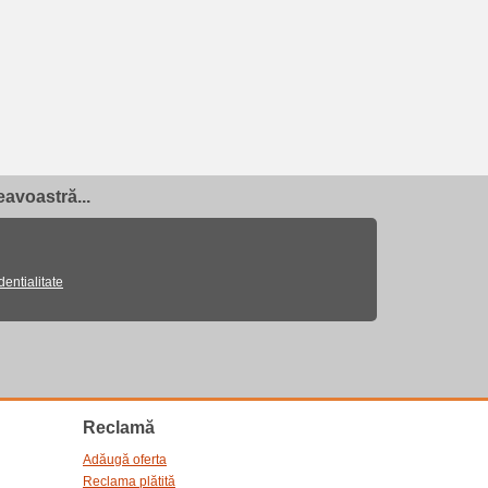
avoastră...
dentialitate
Reclamă
Adăugă oferta
Reclama plătită