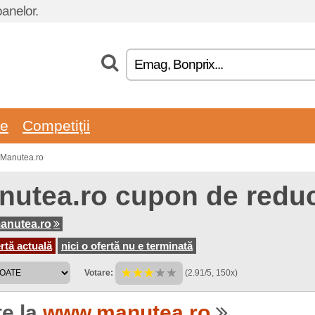
oanelor.
re
Competiţii
 Manutea.ro
nutea.ro cupon de reduc
anutea.ro
rtă actuală
nici o ofertă nu e terminată
Votare:
(2.91/5, 150x)
te la
www.manutea.ro