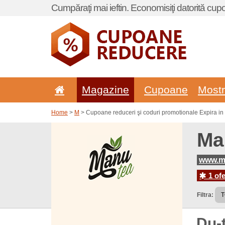
Cumpăraţi mai ieftin. Economisiţi datorită cup
Magazine
Cupoane
Most
Home
>
M
> Cupoane reduceri şi coduri promotionale Expira in
Ma
www.m
1 ofe
Filtra:
Du-