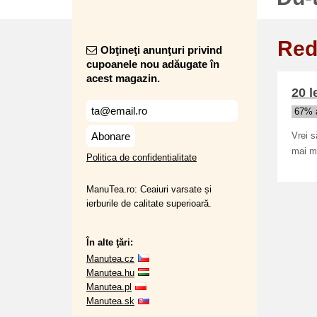
Red
Obţineţi anunţuri privind
cupoanele nou adăugate în
acest magazin.
20 l
67% a
Abonare
Vrei s
mai m
Politica de confidentialitate
ManuTea.ro: Ceaiuri varsate și
ierburile de calitate superioară.
În alte ţări:
Manutea.cz
Manutea.hu
Manutea.pl
Manutea.sk