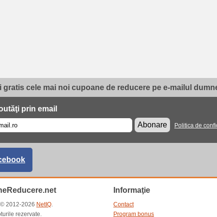
i gratis cele mai noi cupoane de reducere pe e-mailul dumne
utăţi prin email
Abonare
Politica de confi
cebook
eReducere.net
Informaţie
t © 2012-2026
NetIQ
.
Contact
turile rezervate.
Program bonus