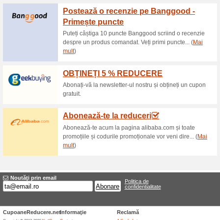
Reduceri şi ocazii a
10 %
Cupon
Minden termékre érvényes öss
Oferte terminate... (2x)