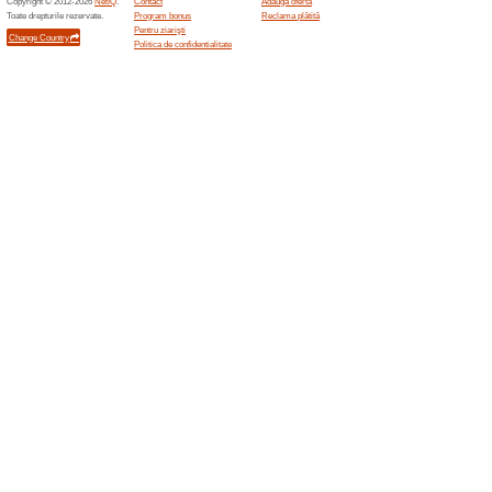
Oferte asemanatoar
Oferte
Acum ai p
ofertele s
mult
)