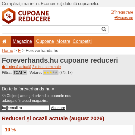
Cumpăraţi mai ieftin. Econom
Magazine
Cupoane
Home
>
F
> Foreverhands