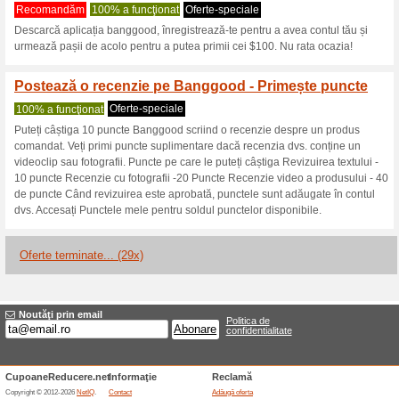
Banggood.com 
2 oferte actuale
29 oferte ter
Filtra:
Votare:
Du-te la
www.banggood.c
Obţineţi anunţuri privind cu
adăugate în acest magazin..
A