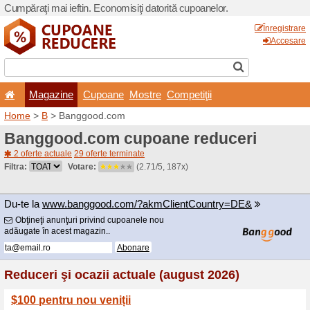
Cumpăraţi mai ieftin. Econom
Magazine
Cupoane
Home
>
B
> Banggood.co