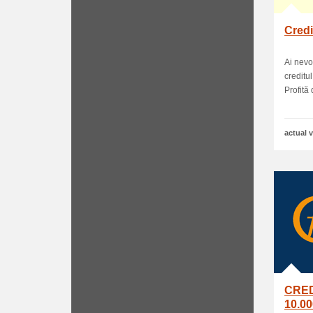
Credi
Ai nevo
creditul
Profită 
actual v
CRED
10.0