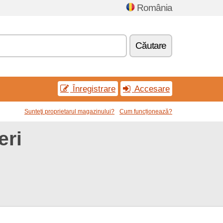
România
Căutare
Înregistrare
Accesare
Sunteţi proprietarul magazinului?
Cum funcționează?
eri