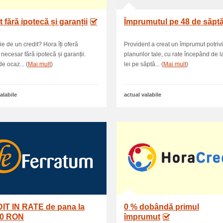
t fără ipotecă și garanții
Împrumutul pe 48 de săpt
ie de un credit? Hora îți oferă
Provident a creat un împrumut potrivi
 necesar fără ipotecă și garanții.
planurilor tale, cu rate începând de 
de ocaz... (
Mai mult
)
lei pe săptă... (
Mai mult
)
alabile
actual valabile
IT IN RATE de pana la
0 % dobândă primul
00 RON
împrumut