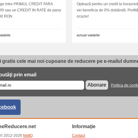
lege intre PRIMUL CREDIT FARA
Optează pentru un credit la horacredi
I sau un CREDIT IN RATE de pana
vei beneficia de 0% dobândă. Profit
000 RON
ocazie!
alabile
actual valabile
i gratis cele mai noi cupoane de reducere pe e-mailul dumne
utăţi prin email
Abonare
Politica de confi
cebook
eReducere.net
Informaţie
t © 2012-2026
NetIQ
.
Contact