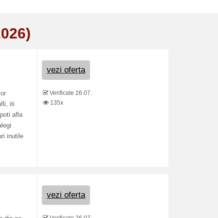
2026)
vezi oferta
Verificate 26.07.
sor
135x
i, iti
poti afla
alegi
i inutile
vezi oferta