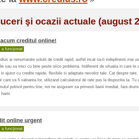
uceri şi ocazii actuale (august 
i acum creditul online!
a funcţionat
dius ai nenumarate solutii de credit rapid, astfel incat sa-ti indeplinesti mai u
ile sau sa treci cu bine peste orice problema. Indiferent de situatia in care te afl
in ajutor cu credite rapide, flexibile si adaptate nevoilor tale. Cat despre rate, 
t care va fi valoarea lor, utilizand calculatorul de rate pus la dispozitia ta. Tu 
utul potrivit pentru tine, noi ne asiguram sa primesti banii imediat, fara drumur
 hartii.
it online urgent
a funcţionat