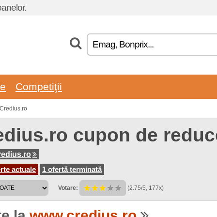
oanelor.
re
Competiţii
 Credius.ro
edius.ro cupon de reduc
edius.ro
rte actuale
1 ofertă terminată
Votare:
(2.75/5, 177x)
te la
www.credius.ro