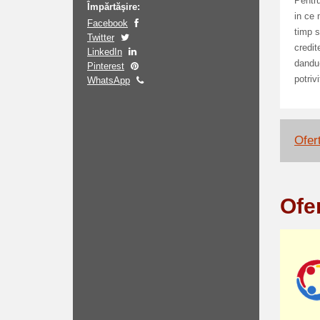
Pentru
Împărtăşire:
in ce 
Facebook
timp s
Twitter
credit
LinkedIn
dandu-
Pinterest
potriv
WhatsApp
Ofert
Ofe