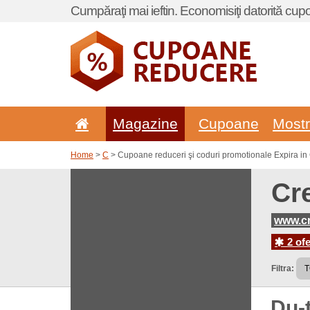
Cumpăraţi mai ieftin. Economisiţi datorită cup
Magazine
Cupoane
Most
Home
>
C
> Cupoane reduceri şi coduri promotionale Expira in
Cr
www.cr
2 ofe
Filtra:
Du-