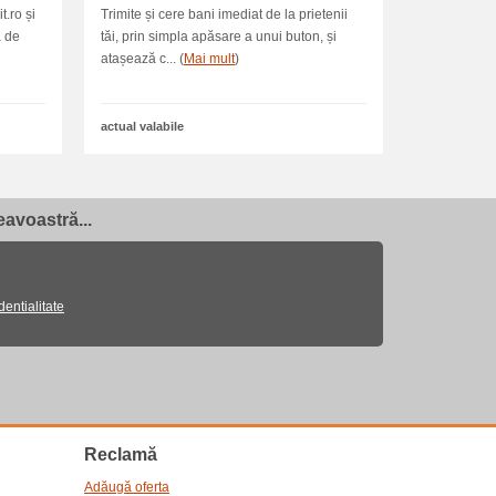
t.ro și
Trimite și cere bani imediat de la prietenii
ă de
tăi, prin simpla apăsare a unui buton, și
atașează c... (
Mai mult
)
actual valabile
avoastră...
dentialitate
Reclamă
Adăugă oferta