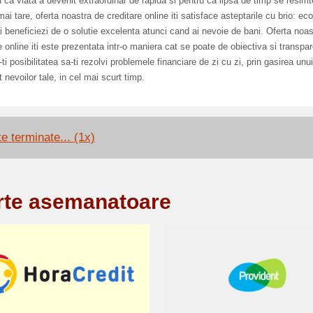
 ca viata a devenit extraordinar de rapida si pentru ca lipsa de timp se resimt
mai tare, oferta noastra de creditare online iti satisface asteptarile cu brio: e
i beneficiezi de o solutie excelenta atunci cand ai nevoie de bani. Oferta noas
e online iti este prezentata intr-o maniera cat se poate de obiectiva si transpa
ti posibilitatea sa-ti rezolvi problemele financiare de zi cu zi, prin gasirea unui
it nevoilor tale, in cel mai scurt timp.
e terminate... (1x)
rte asemanatoare