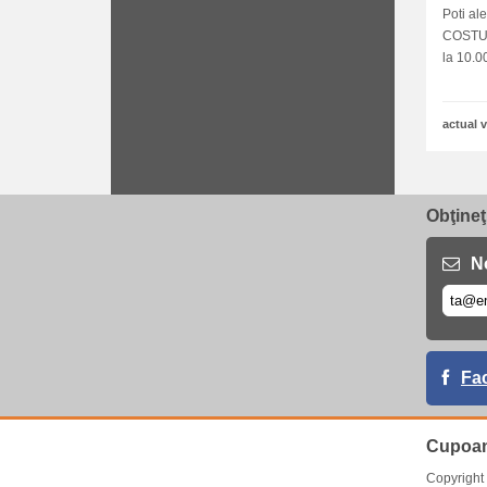
Poti a
COSTUR
la 10.
actual v
Obţineţ
No
Fa
Cupoan
Copyrigh