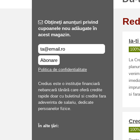
Red
Obţineţi anunţuri privind
cupoanele nou adăugate în
acest magazin.
Ia-t
100% 
Abonare
La Cre
planur
Politica de confidentialitate
venim 
imedia
Credius este o instituție financiară
imprum
nebancară tânără care oferă credite
si fara
rapide doar cu buletinul si credite fara
adeverinta de salariu, dedicate
persoanelor fizice.
Cred
În alte ţări:
100% 