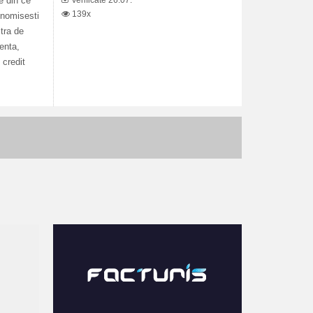
Verificate 26.07.
e din ce
139x
conomisesti
tra de
renta,
 credit