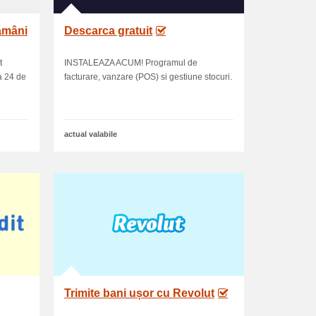
ămâni
Descarca gratuit
t
INSTALEAZA ACUM! Programul de
la 24 de
facturare, vanzare (POS) si gestiune stocuri.
actual valabile
Trimite bani ușor cu Revolut