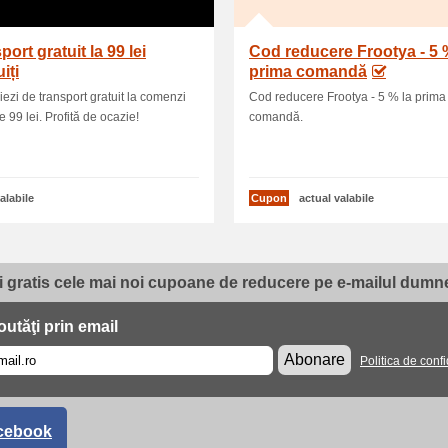
port gratuit la 99 lei
Cod reducere Frootya - 5 
iți
prima comandă
iezi de transport gratuit la comenzi
Cod reducere Frootya - 5 % la prima
e 99 lei. Profită de ocazie!
comandă.
alabile
Cupon
actual valabile
i gratis cele mai noi cupoane de reducere pe e-mailul dumne
utăţi prin email
Abonare
Politica de confi
cebook