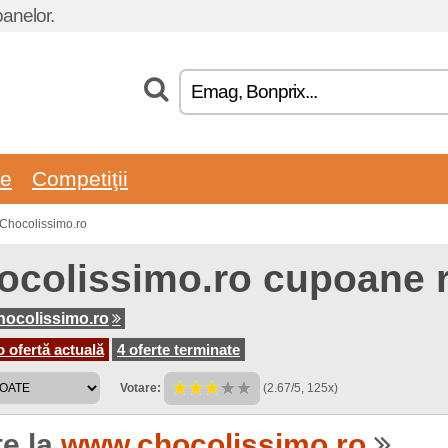
oanelor.
re
Competiţii
 Chocolissimo.ro
ocolissimo.ro cupoane 
ocolissimo.ro
o ofertă actuală
4 oferte terminate
Votare:
(2.67/5, 125x)
te la
www.chocolissimo.ro