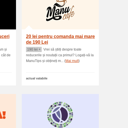
uceri
20 lei pentru comanda mai mare
de 190 Lei
am și
190 lei +
Vrei să știiți despre toate
e cât de
reducerile și noutații ca primul? Logați-vă la
ManuTips și obțineți m... (
Mai mult
)
actual valabile