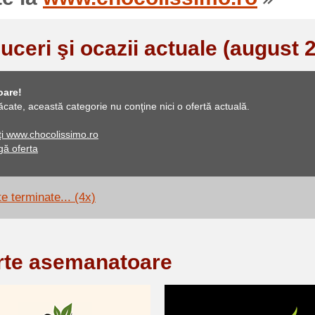
uceri şi ocazii actuale (august 
oare!
ăcate, această categorie nu conţine nici o ofertă actuală.
ați www.chocolissimo.ro
ă oferta
e terminate... (4x)
rte asemanatoare