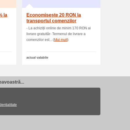
% la
Economisește 20 RON la
transportul comenzilor
- La achiziții online de minim 170 RON ai
livrare gratuităr- Termenul de livrare a
comenzilor est... (
Mai mult
)
actual valabile
avoastră...
dentialitate