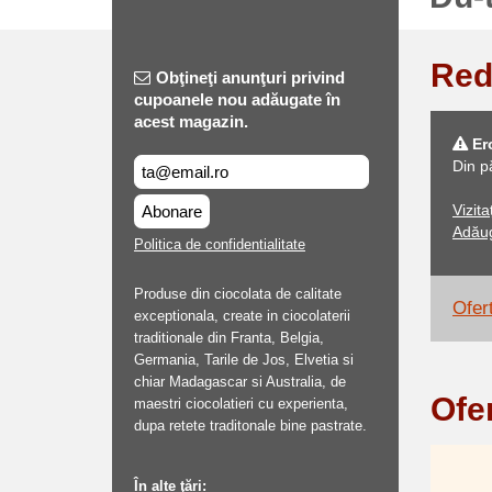
Red
Obţineţi anunţuri privind
cupoanele nou adăugate în
acest magazin.
Er
Din p
Vizit
Abonare
Adăug
Politica de confidentialitate
Produse din ciocolata de calitate
Ofert
exceptionala, create in ciocolaterii
traditionale din Franta, Belgia,
Germania, Tarile de Jos, Elvetia si
chiar Madagascar si Australia, de
Ofe
maestri ciocolatieri cu experienta,
dupa retete traditonale bine pastrate.
În alte ţări: