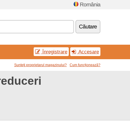
România
Căutare
Înregistrare
Accesare
Sunteţi proprietarul magazinului?
Cum funcționează?
reduceri