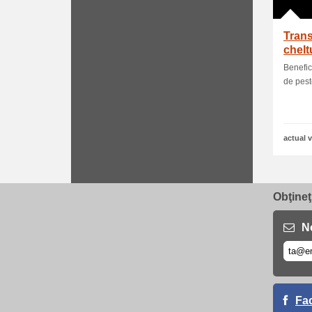
Trans
cheltu
Benefic
de pest
actual v
Obţineţ
No
Fa