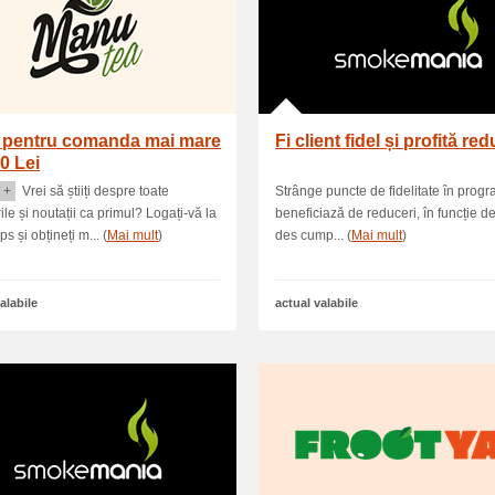
i pentru comanda mai mare
Fi client fidel și profită red
0 Lei
 +
Vrei să știiți despre toate
Strânge puncte de fidelitate în progr
ile și noutații ca primul? Logați-vă la
beneficiază de reduceri, în funcție d
 și obțineți m... (
Mai mult
)
des cump... (
Mai mult
)
alabile
actual valabile