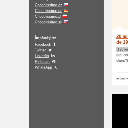
Chocolissimo.cz
Chocolissimo.de
Chocolissimo.pl
Chocolissimo.sk
20 le
Împărtăşire:
de 19
Facebook
190 lei
Twitter
reducer
LinkedIn
ManuTips
Pinterest
WhatsApp
actual v