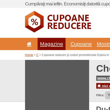
Cumpăraţi mai ieftin. Economisiţi datorită cup
Magazine
Cupoane
Most
Home
>
C
> Cupoane reduceri şi coduri promotionale Expira in
Ch
www.ch
nici 
Filtra:
Du-