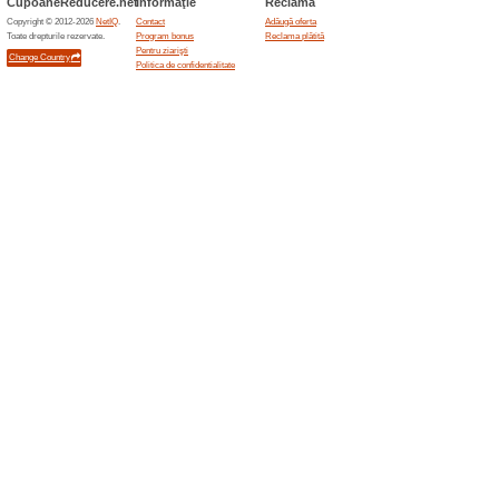
Ordine:
Cărți, Muzică & Film
Comand
Astoreo.ro
tipărit
68% a fu
Comandați