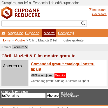
Cumpăraţi mai ieftin. Econom
Magazine
Cupoane
Home
>
Mostre
> Cărți, Mu