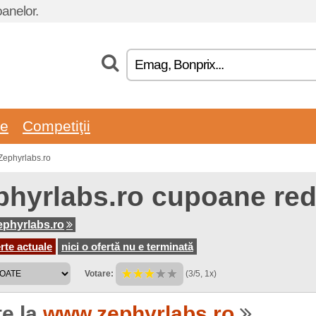
oanelor.
re
Competiţii
Zephyrlabs.ro
phyrlabs.ro cupoane red
phyrlabs.ro
rte actuale
nici o ofertă nu e terminată
Votare:
(3/5, 1x)
te la
www.zephyrlabs.ro