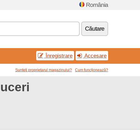
România
Căutare
Înregistrare
Accesare
Sunteţi proprietarul magazinului?
Cum funcționează?
uceri