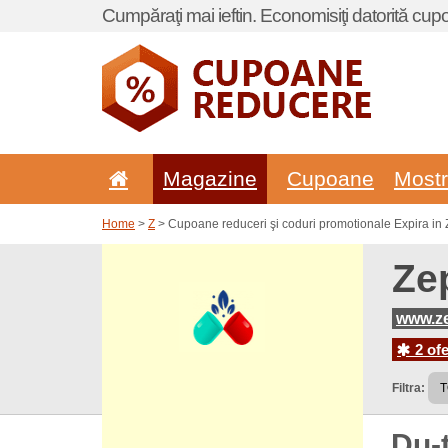
Cumpăraţi mai ieftin. Economisiţi datorită cup
Magazine
Cupoane
Most
Home
>
Z
> Cupoane reduceri şi coduri promotionale Expira in 
Ze
www.ze
2 ofe
Filtra:
Du-