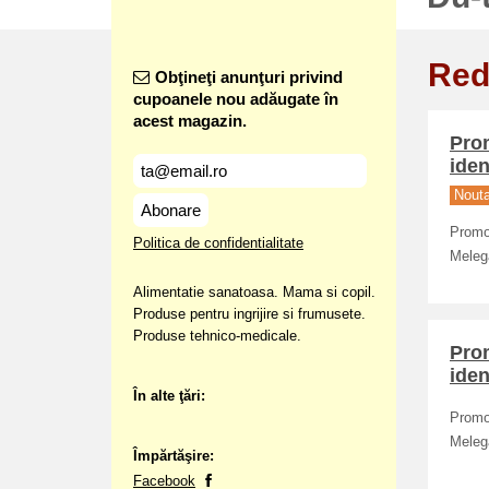
Red
Obţineţi anunţuri privind
cupoanele nou adăugate în
acest magazin.
Prom
iden
Nout
Abonare
Promot
Politica de confidentialitate
Meleg
Alimentatie sanatoasa. Mama si copil.
Produse pentru ingrijire si frumusete.
Produse tehnico-medicale.
Prom
iden
În alte ţări:
Promot
Meleg
Împărtăşire:
Facebook