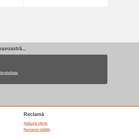
avoastră...
dentialitate
Reclamă
Adăugă oferta
Reclama plătită