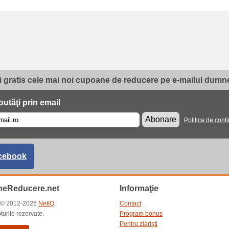
i gratis cele mai noi cupoane de reducere pe e-mailul dumne
utăţi prin email
Abonare
Politica de confi
cebook
eReducere.net
Informaţie
t © 2012-2026
NetIQ
.
Contact
turile rezervate.
Program bonus
Pentru ziarişti