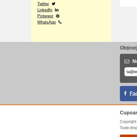
Twitter
LinkedIn
Pinterest
WhatsApp
Obţineţ
No
Fa
Cupoan
Copyrigh
Toate drep