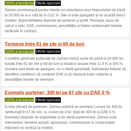
Zaimoo.ro cupo
3 oferte actuale
nici o ofertă 
Filtra:
Votare:
Du-te la
zaimoo.ro
Obţineţi anunţuri privind cu
adăugate în acest magazin..
A