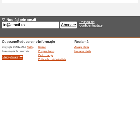
Reduceri şi ocazii a
Până la 20.000 lei la 
100% a funcţionat
Oferte-spe
Zaimoo promovează pentru cli
la 20.000 lei la o rată de la 0
creditul; disponibilitatea depi
calcul a ratei, DAE, comisioane