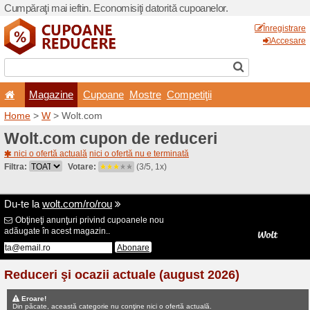
Cumpăraţi mai ieftin. Econom
Magazine
Cupoane
Home
>
W
> Wolt.com