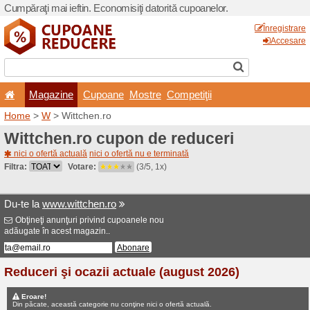
Cumpăraţi mai ieftin. Econom
Magazine
Cupoane
Home
>
W
> Wittchen.ro