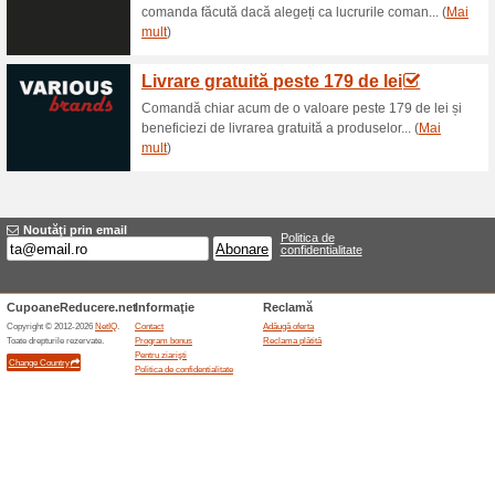
Reduceri şi ocazii a
Eroare!
Din păcate, această categorie nu co
Vizitați www.wittchen.ro
Adăugă oferta
Oferte asemanatoar