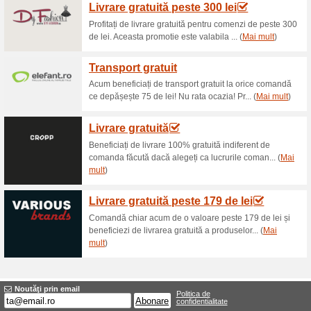
Reduceri şi ocazii a
Transport gratuit la 29
55% a funcţionat
Oferte-spec
Livrarea se face în orice local
lucrătoare, prin curierat rapid
gratuit la comenzi peste 299 le