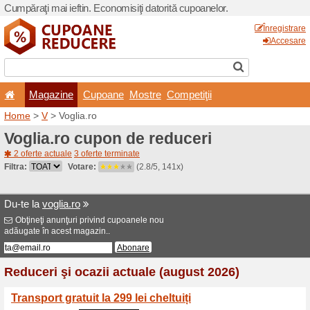
Cumpăraţi mai ieftin. Econom
Magazine
Cupoane
Home
>
V
> Voglia.ro