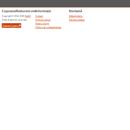
Până la 50 % reducere
56% a funcţionat
Oferte-spec
Descoperă produsele din sele
Nu pierde ocazia de a economi
Oferte terminate... (3x)