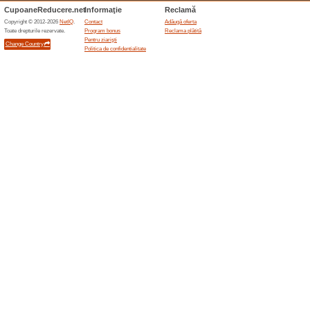
Reduceri şi ocazii a
Voucher Videt: 25 % 
Recomandăm
100% a funcţi
Voucher Videt: 25 % reducere,
ochelari de soare, valabil exc