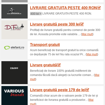
Reduceri şi ocazii a
Achiziționează 2 pro
100% a funcţionat
Oferte-spe
Produsele care fac parte din 
de corp.