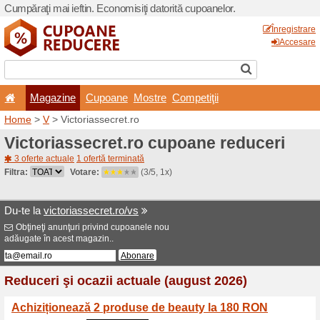
Cumpăraţi mai ieftin. Econom
Magazine
Cupoane
Home
>
V
> Victoriassecret