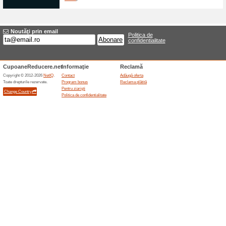
Abonează-te și fii la 
100% a funcţionat
Oferte-spe
- Pentru abonare ai nevoie doa
peste 269 RON ai livrare grat
Vezi care sunt noutăți
100% a funcţionat
Oferte-spe
Alege dintr-o gamă variată de 