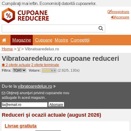
Cumpăraţi mai ieftin. Econom
Magazine
Cupoane
Home
>
V
> Vibratoaredelu