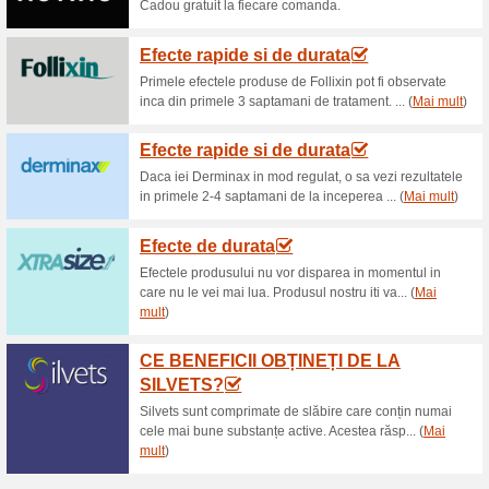
Reduceri şi ocazii a
Livrae gratiuta
100% a funcţionat
Oferte-spe
In cazul in care comanda dum
prin Posta Romana este Gratui
de 300 lei, livrarea prin Curie