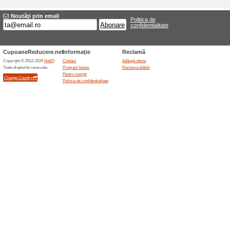
NEWSLETTER
100% a funcţionat
Oferte-spe
Dacă doriţi să primiţi ofertel
dumneavoastră de email.
Oferte terminate... (2x)