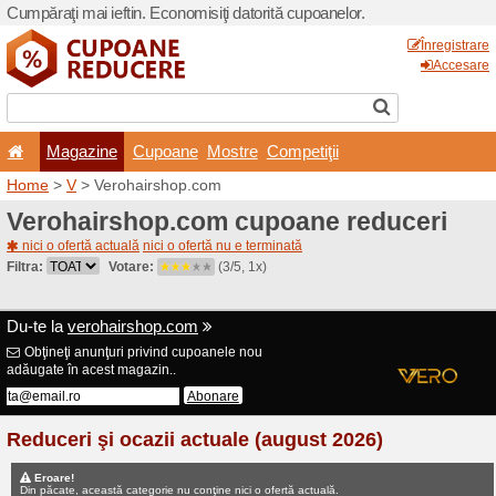
Cumpăraţi mai ieftin. Econom
Magazine
Cupoane
Home
>
V
> Verohairshop.