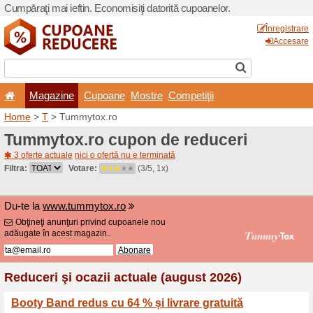
Cumpăraţi mai ieftin. Econom
Magazine
Cupoane
Home
>
T
> Tummytox.ro