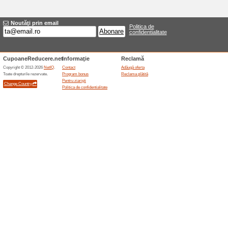
Reduceri şi ocazii a
Booty Band redus cu 6
100% a funcţionat
Oferte-spe
Banda elastică Booty Band es
de 64 %. Oferta include livrare
electronică de exerciții, confo
conținutul digital, termenul de 