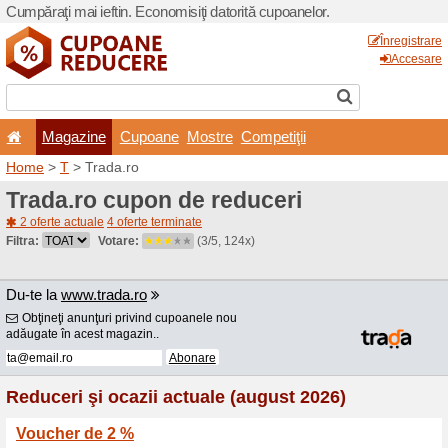
Cumpăraţi mai ieftin. Econom
Magazine
Cupoane
Home
>
T
> Trada.ro