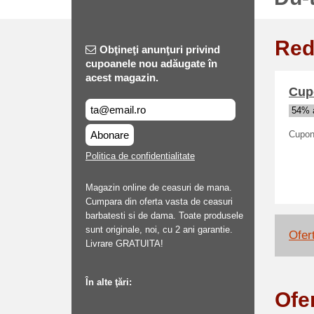
Red
Obţineţi anunţuri privind
cupoanele nou adăugate în
acest magazin.
Cupo
54% a
Abonare
Cupon 
Politica de confidentialitate
Magazin online de ceasuri de mana.
Cumpara din oferta vasta de ceasuri
barbatesti si de dama. Toate produsele
sunt originale, noi, cu 2 ani garantie.
Ofert
Livrare GRATUITA!
În alte ţări:
Ofe