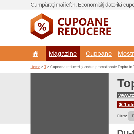
Cumpăraţi mai ieftin. Economisiţi datorită cup
Magazine
Cupoane
Most
Home
>
T
> Cupoane reduceri şi coduri promotionale Expira in
To
www.to
1 ofe
Filtra:
Du-