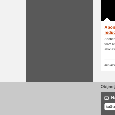
Abone
reduc
Aboneaz
toate r
abonați.
actual v
Obţineţ
No