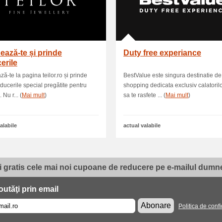
ază-te și prinde
Duty free experiance
erile
ă-te la pagina teilor.ro și prinde
BestValue este singura destinatie de
educerile special pregătite pentru
shopping dedicata exclusiv calatorilo
 Nu r... (
Mai mult
)
sa te rasfete ... (
Mai mult
)
alabile
actual valabile
i gratis cele mai noi cupoane de reducere pe e-mailul dumne
utăţi prin email
Abonare
Politica de confi