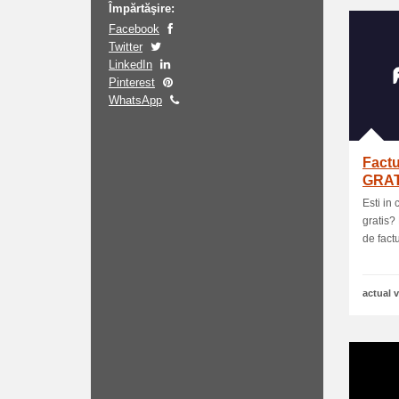
Împărtăşire:
Facebook
Twitter
LinkedIn
Pinterest
WhatsApp
Factu
GRAT
Esti in
gratis
de factu
actual v