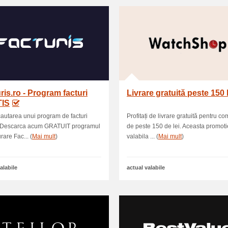
ris.ro - Program facturi
Livrare gratuită peste 150 l
IS
 cautarea unui program de facturi
Profitați de livrare gratuită pentru c
? Descarca acum GRATUIT programul
de peste 150 de lei. Aceasta promoti
rare Fac... (
Mai mult
)
valabila ... (
Mai mult
)
alabile
actual valabile