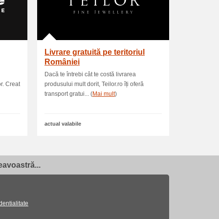
Livrare gratuită pe teritoriul
României
Dacă te întrebi cât te costă livrarea
r. Creat
produsului mult dorit, Teilor.ro îți oferă
transport gratui... (
Mai mult
)
actual valabile
avoastră...
dentialitate