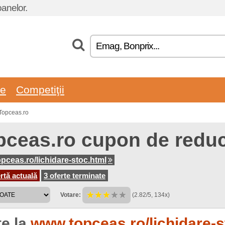
oanelor.
re
Competiţii
 Topceas.ro
pceas.ro cupon de reduc
pceas.ro/lichidare-stoc.html
rtă actuală
3 oferte terminate
Votare:
(2.82/5, 134x)
te la
www.topceas.ro/lichidare-st