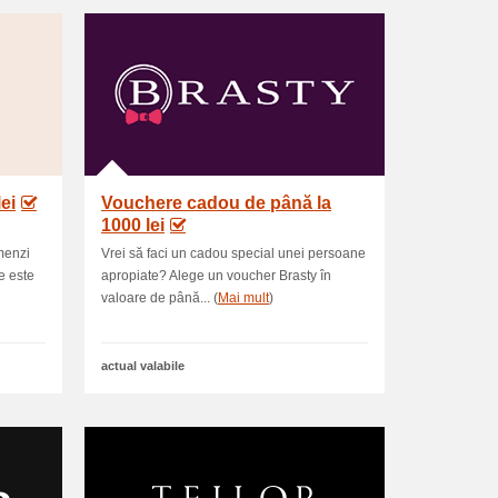
ei
Vouchere cadou de până la
1000 lei
omenzi
Vrei să faci un cadou special unei persoane
e este
apropiate? Alege un voucher Brasty în
valoare de până... (
Mai mult
)
actual valabile