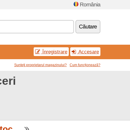
România
Căutare
Înregistrare
Accesare
Sunteţi proprietarul magazinului?
Cum funcționează?
eri
oc....