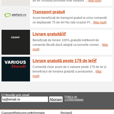
Reduceri şi ocazii a
Află de reduceri prin
100% a funcţionat
Oferte-spe
Ai nevoie doar de adresa de e-
produser✓ Oferte și reduceri î