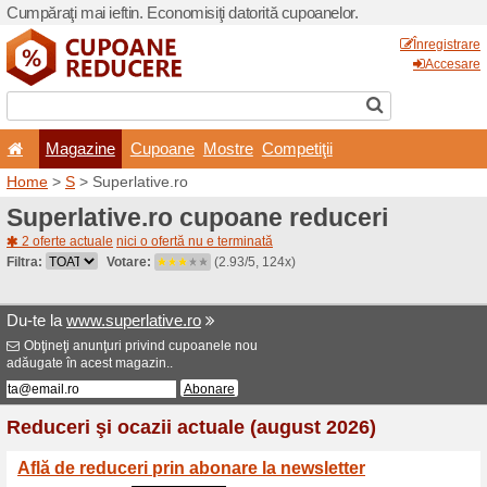
Cumpăraţi mai ieftin. Econom
Magazine
Cupoane
Home
>
S
> Superlative.ro