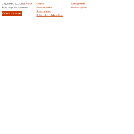
Transportul gratuit 
100% a funcţionat
Oferte-spe
- Economisește 20 RON atunc
produselor comandate se face 
prin curier rapid.
Oferte asemanatoar
Livrar