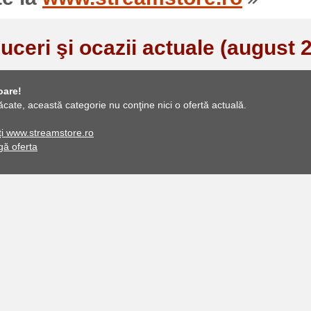
uceri şi ocazii actuale (august 
oare!
ăcate, această categorie nu conţine nici o ofertă actuală.
ați www.streamstore.ro
ă oferta