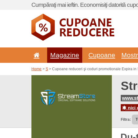
Cumpăraţi mai ieftin. Economisiţi datorită cup
Magazine
Cupoane
Most
Home
>
S
> Cupoane reduceri şi coduri promotionale Expira in 
St
www.st
nici 
Filtra:
Du-