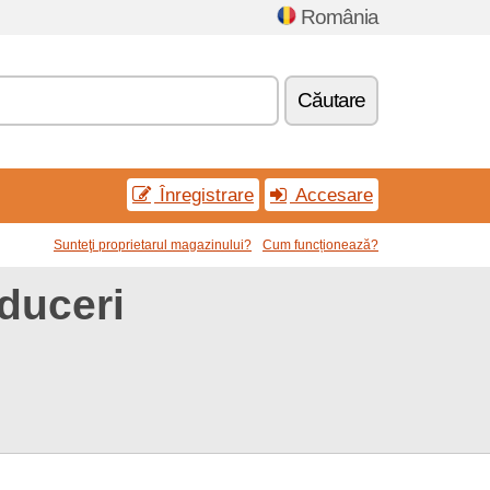
România
Căutare
Înregistrare
Accesare
Sunteţi proprietarul magazinului?
Cum funcționează?
duceri