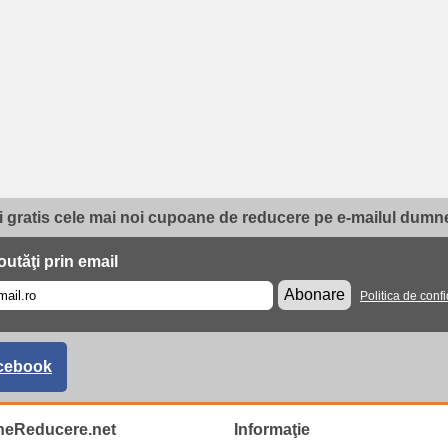
i gratis cele mai noi cupoane de reducere pe e-mailul dumne
utăţi prin email
Abonare
Politica de confi
cebook
eReducere.net
Informaţie