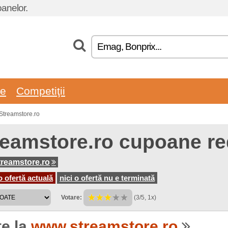
oanelor.
re
Competiţii
Streamstore.ro
reamstore.ro cupoane re
reamstore.ro
o ofertă actuală
nici o ofertă nu e terminată
Votare:
(3/5, 1x)
te la
www.streamstore.ro