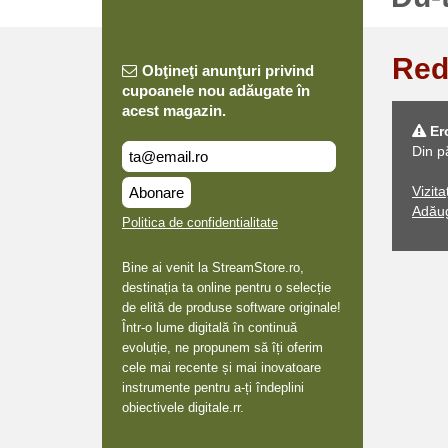
Red
Obţineţi anunţuri privind
cupoanele nou adăugate în
acest magazin.
Er
Din p
Vizit
Abonare
Adăug
Politica de confidentialitate
Bine ai venit la StreamStore.ro,
destinația ta online pentru o selecție
de elită de produse software originale!
Într-o lume digitală în continuă
evoluție, ne propunem să îți oferim
cele mai recente și mai inovatoare
instrumente pentru a-ți îndeplini
obiectivele digitale.rr.