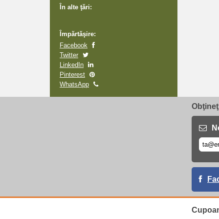
În alte ţări:
Împărtăşire:
Facebook
Twitter
LinkedIn
Pinterest
WhatsApp
Obţineţ
No
Fa
Cupoan