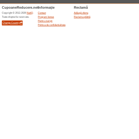
ferme pentru dormitul pe spat
Espressoare cafea
58% a funcţionat
Oferte-spec
Profita de ofertele de Espres
si un feed de produse pentru
Roboti de bucatarie