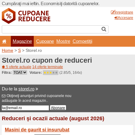
Cumpăraţi mai ieftin. Econom
Magazine
Cupoane
Home
>
S
> Storel.ro