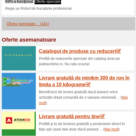
Reduceri şi ocazii a
Masini de gaurit si in
53% a funcţionat
Oferte-spec
Alege sa promovezi Masini de 
de storel.roOferim o gama pro