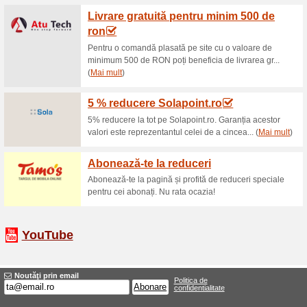
TV Box
61% a funcţionat
Oferte-spec
Transforma orice TV in Smart 
Saltele de pat
60% a funcţionat
Oferte-spec
Alege saltele pat ortopedice c
ajutandu-te astfel sa ai parte 