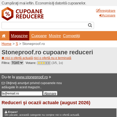
Cumpăraţi mai ieftin. Econom
Magazine
Cupoane
Home
>
S
> Stoneproof.ro