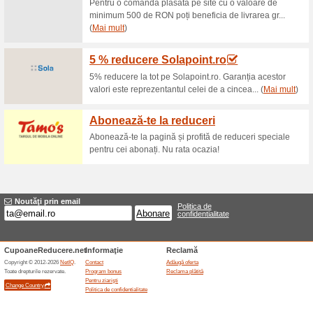
Reduceri şi ocazii a
Eroare!
Din păcate, această categorie nu co
Vizitați www.stoneproof.ro
Adăugă oferta
Oferte asemanatoar