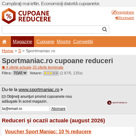
Cumpăraţi mai ieftin. Econom
Magazine
Cupoane
Home
>
S
> Sportmaniac.r