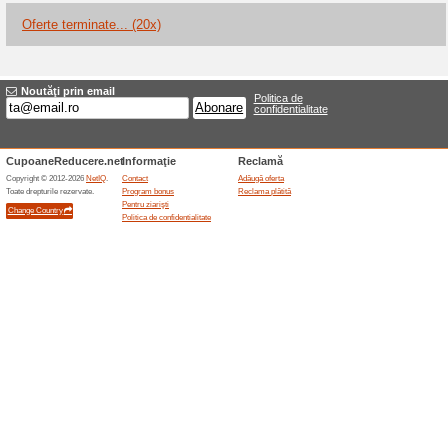
Reduceri şi ocazii a
Voucher Sport Maniac
Recomandăm
100% a funcţi
Voucher Sport Maniac: 10 % re
Sport Maniac.