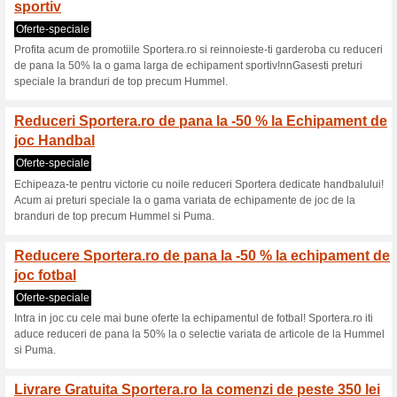
Sportera.ro cup
4 oferte actuale
nici o ofertă 
Filtra:
Votare:
Du-te la
sportera.ro
Obţineţi anunţuri privind cu
adăugate în acest magazin..
A