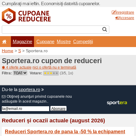
Cumpăraţi mai ieftin. Econom
Magazine
Cupoane
Home
>
S
> Sportera.ro