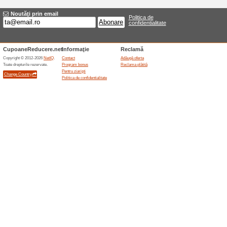
Reduceri şi ocazii a
Palton LaDonna redu
100% a funcţionat
Oferte-spe
Paltonul LaDonna camel este afi
reducere de 15 % și economie 
transport gratuit. Oferta depin
final și aplicarea livrării gratu