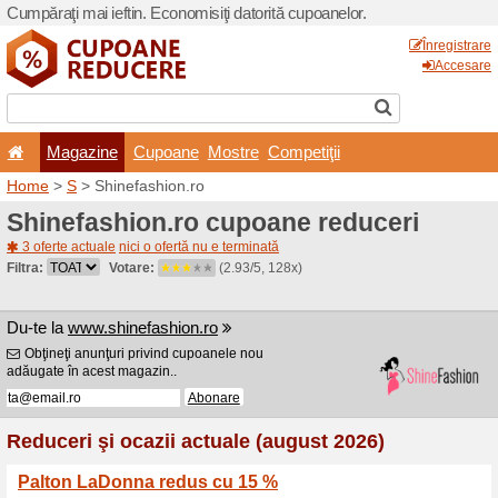
Cumpăraţi mai ieftin. Econom
Magazine
Cupoane
Home
>
S
> Shinefashion.r