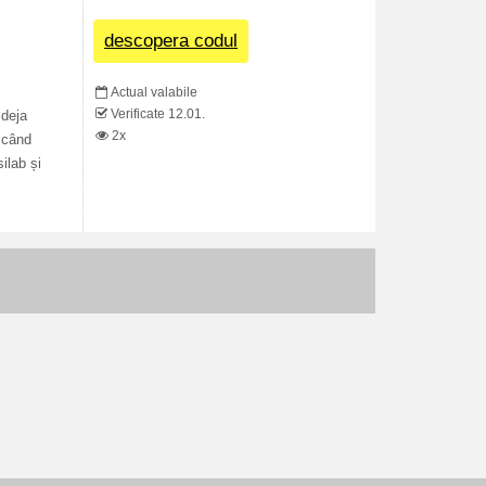
descopera codul
Actual valabile
Verificate 12.01.
 deja
2x
 când
ilab și