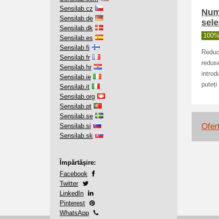
Sensilab.cz
Numa
Sensilab.de
sele
Sensilab.dk
100% 
Sensilab.es
Sensilab.fi
Reduce
Sensilab.fr
reduse
Sensilab.hr
introd
Sensilab.ie
puteți
Sensilab.it
Sensilab.org
Sensilab.pt
Sensilab.se
Ofert
Sensilab.si
Sensilab.sk
Împărtăşire:
Facebook
Twitter
LinkedIn
Pinterest
WhatsApp