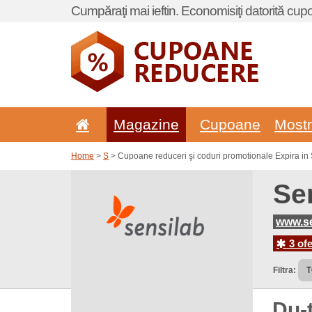
Cumpăraţi mai ieftin. Economisiţi datorită cup
Magazine
Cupoane
Most
Home
>
S
> Cupoane reduceri şi coduri promotionale Expira in 
Se
www.se
3 ofe
Filtra:
Du-