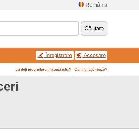
România
Căutare
Înregistrare
Accesare
Sunteţi proprietarul magazinului?
Cum funcționează?
ceri