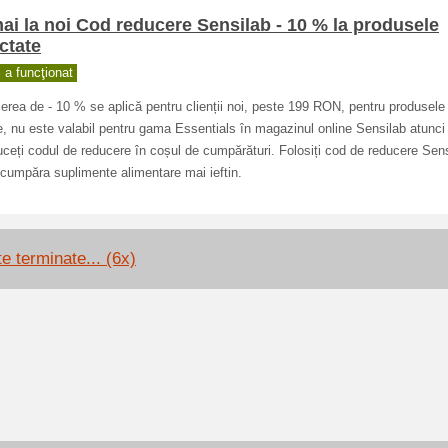
i la noi Cod reducere Sensilab - 10 % la produsele
ctate
a funcţionat
rea de - 10 % se aplică pentru clienții noi, peste 199 RON, pentru produsele
, nu este valabil pentru gama Essentials în magazinul online Sensilab atunci
uceți codul de reducere în coșul de cumpărături. Folosiți cod de reducere Sens
 cumpăra suplimente alimentare mai ieftin.
e terminate... (6x)