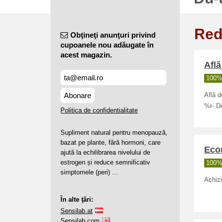
Red
Obţineţi anunţuri privind
cupoanele nou adăugate în
acest magazin.
Află
100% 
Abonare
Află d
%r- De
Politica de confidentialitate
Supliment natural pentru menopauză,
bazat pe plante, fără hormoni, care
Eco
ajută la echilibrarea nivelului de
estrogen și reduce semnificativ
100% 
simptomele (peri) ...
Achizi
În alte ţări:
Sensilab.at
Sensilab.com