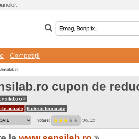
oanelor.
re
Competiţii
Sensilab.ro
nsilab.ro cupon de redu
nsilab.ro
rte actuale
6 oferte terminate
Votare:
(3/5, 1x)
te la
www.sensilab.ro