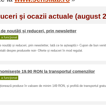
uceri şi ocazii actuale (august 
 de noutăți și reduceri, prin newsletter
a funcţionat
e noutăți și reduceri, prin newsletter, Iată ce te așteaptă:r- Cupon de bun veni
talii despre produsele noir- Oferte și reduceri în mod regulat.
nomisește 19.90 RON la transportul comenzilor
a funcţionat
ționează produse în valoare de minim 149 RON, și profită de transportul gratui