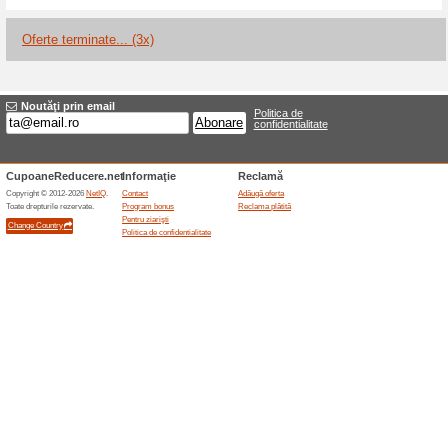
Reduceri şi ocazii a
Transport gratuit la
100% a funcţionat
Oferte-spe
Scento Parfum oferă transport
RON. Pragul trebuie atins de p
iar beneficiul se confirmă în 
coletului, produsele cu regim 