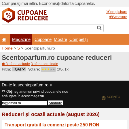
Cumpăraţi mai ieftin. Econom
Magazine
Cupoane
Home
>
S
> Scentoparfum.