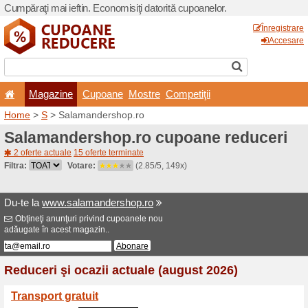
Cumpăraţi mai ieftin. Econom
Magazine
Cupoane
Home
>
S
> Salamandersh