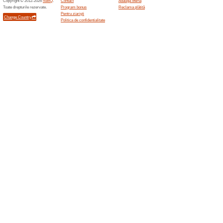
63% a funcţionat
Oferte-spec
Retur gratuit de la tine de ac
Oferte terminate... (15x)
Oferte asemanatoar
Livrar