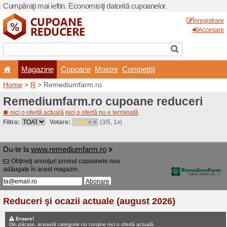
Cumpăraţi mai ieftin. Econom
Magazine
Cupoane
Home
>
R
> Remediumfarm