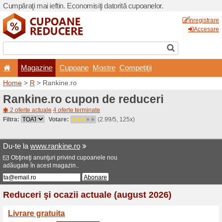
Cumpăraţi mai ieftin. Econom
Magazine
Cupoane
Home
>
R
> Rankine.ro