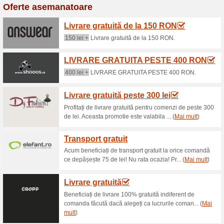
Reduceri şi ocazii a
Livrare gratuita
59% a funcţionat
Oferte-spec
Costul de livrare este: - grat
(TVA inclus). - 15 RON pentru