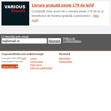
30 zile de retur
51% a funcţionat
Oferte-spec
Desi termenul legal de retur e
produsele se pot returna in te
fara penalitati si fara invoca
produsele purtate sau care prezi
decolorari, deformari, ruperi, d
Returnarea produselor se va fa
serviciu de transport ales de c
vor fi refuzate. Produsele care