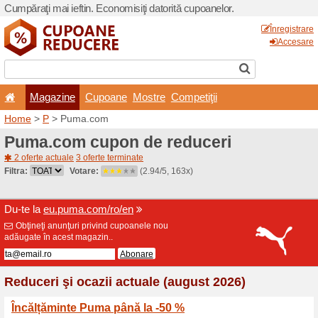
Cumpăraţi mai ieftin. Econom
Magazine
Cupoane
Home
>
P
> Puma.com