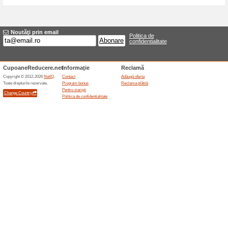
Reduceri şi ocazii a
Bonus global de bun 
100% a funcţionat
Oferte-spe
Aplicația oficială Prime Opi
la $5 pentru utilizatorii noi eli
de țară, dispozitiv și campani
la înscriere. Participarea la 