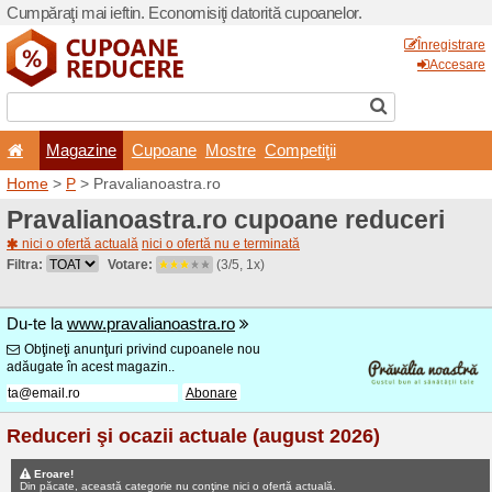
Cumpăraţi mai ieftin. Econom
Magazine
Cupoane
Home
>
P
> Pravalianoastr