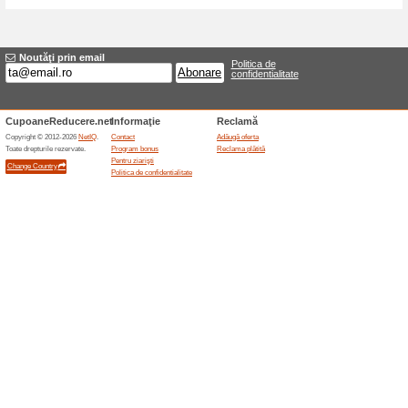
Reduceri şi ocazii a
Abonament Sleek pe 6
100% a funcţionat
Oferte-spe
Abonamentul global Sleek Pick
lunară, și oferă reduceri de p
de transport se aplică separat.
cutie pentru abonamentele noi