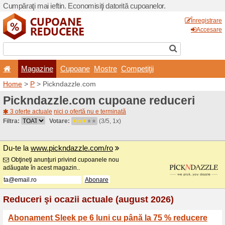
Cumpăraţi mai ieftin. Econom
Magazine
Cupoane
Home
>
P
> Pickndazzle.c