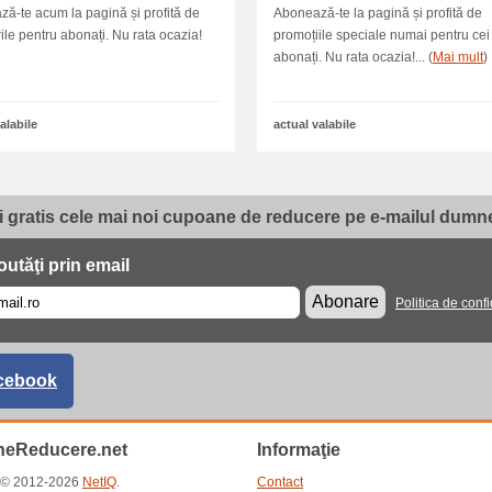
ă-te acum la pagină și profită de
Abonează-te la pagină și profită de
ile pentru abonați. Nu rata ocazia!
promoțiile speciale numai pentru cei
abonați. Nu rata ocazia!... (
Mai mult
)
alabile
actual valabile
i gratis cele mai noi cupoane de reducere pe e-mailul dumne
utăţi prin email
Abonare
Politica de confi
cebook
eReducere.net
Informaţie
t © 2012-2026
NetIQ
.
Contact