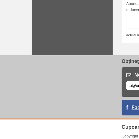
Aboneaz
reducer
actual v
Obţineţ
No
Fa
Cupoan
Copyrigh