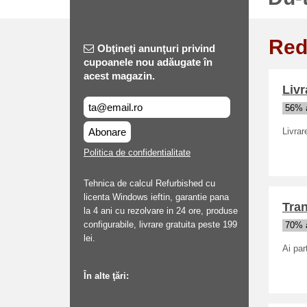
Red
Obţineţi anunţuri privind
cupoanele nou adăugate în
acest magazin.
Livr
56% a
Abonare
Livrar
Politica de confidentialitate
Tehnica de calcul Refurbished cu
licenta Windows ieftin, garantie pana
Tran
la 4 ani cu rezolvare in 24 ore, produse
configurabile, livrare gratuita peste 199
70% a
lei.
Ai par
În alte ţări: