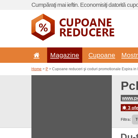
Cumpăraţi mai ieftin. Economisiţi datorită cup
Magazine
Cupoane
Most
Home
>
P
> Cupoane reduceri şi coduri promotionale Expira in
Pc
www.p
3 ofe
Filtra:
Du-