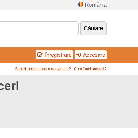
România
Căutare
Înregistrare
Accesare
Sunteţi proprietarul magazinului?
Cum funcționează?
ceri