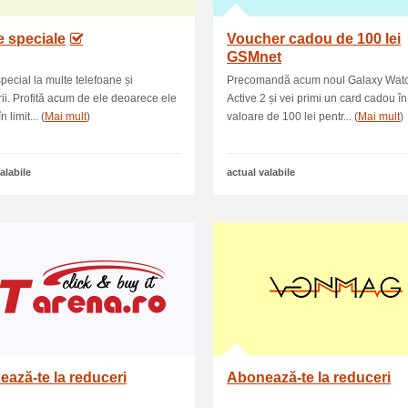
e speciale
Voucher cadou de 100 lei
GSMnet
special la multe telefoane și
Precomandă acum noul Galaxy Wat
ii. Profită acum de ele deoarece ele
Active 2 și vei primi un card cadou în
n limit... (
Mai mult
)
valoare de 100 lei pentr... (
Mai mult
)
alabile
actual valabile
ază-te la reduceri
Abonează-te la reduceri