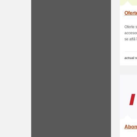
Ofert
Oferte 
accesor
se află î
actual v
Abone