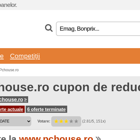
oanelor.
re
Competiţii
 Pchouse.ro
house.ro cupon de redu
chouse.ro
rte actuale
6 oferte terminate
Votare:
(2.81/5, 151x)
te la
www.pchouse.ro