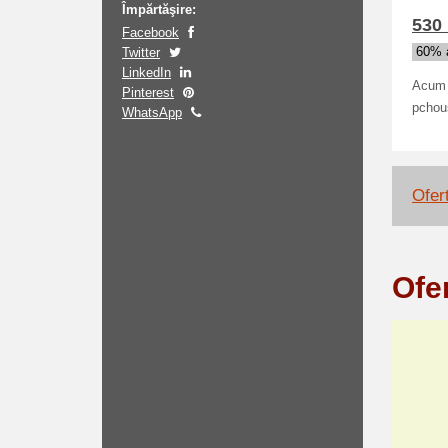
Împărtăşire:
530 
Facebook
Twitter
60% a
LinkedIn
Acum a
Pinterest
pchous
WhatsApp
Ofert
Ofe