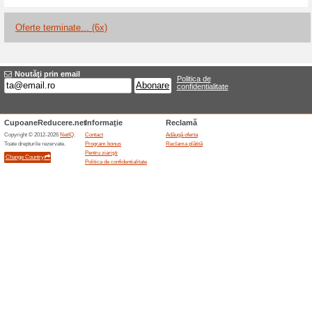
Reduceri şi ocazii a
Set cosmetic redus c
100% a funcţionat
Oferte-spe
Setul cu mască facială Green 
și cremă corectoare 3 în 1 Trico
o reducere de 29 %. Promoția e
cumulează automat cu alte reduc