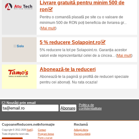
Reduceri şi ocazii a
Eroare!
Din păcate, această categorie nu co
Vizitați paiso.ro
Adăugă oferta
Oferte terminate... (2x)