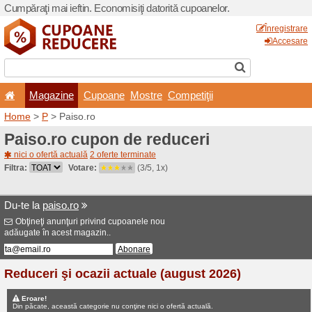
Cumpăraţi mai ieftin. Econom
Magazine
Cupoane
Home
>
P
> Paiso.ro