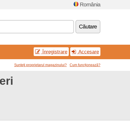
România
Căutare
Înregistrare
Accesare
Sunteţi proprietarul magazinului?
Cum funcționează?
eri