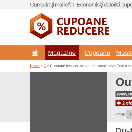
Cumpăraţi mai ieftin. Economisiţi datorită cup
Magazine
Cupoane
Most
Home
>
O
> Cupoane reduceri şi coduri promotionale Expira in
Ou
www.o
2 ofe
Filtra:
Du-