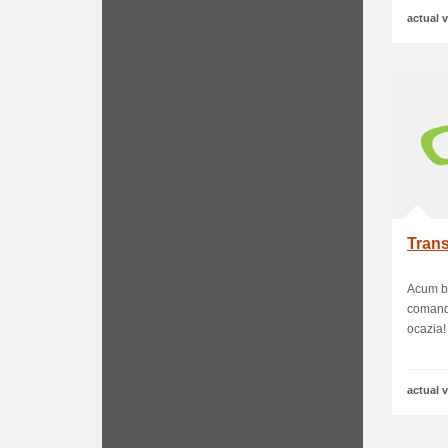
actual v
Trans
Acum be
comandă
ocazia! 
actual v