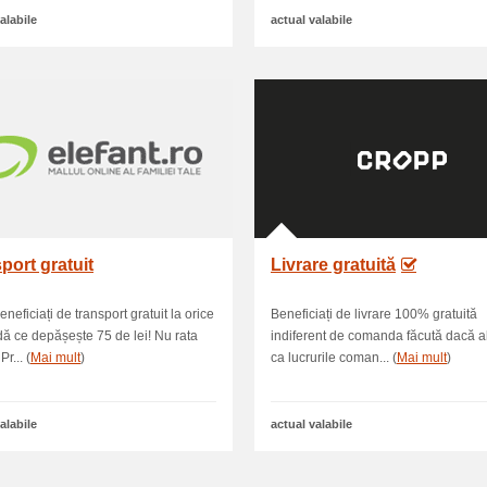
alabile
actual valabile
port gratuit
Livrare gratuită
neficiați de transport gratuit la orice
Beneficiați de livrare 100% gratuită
 ce depășește 75 de lei! Nu rata
indiferent de comanda făcută dacă a
Pr... (
Mai mult
)
ca lucrurile coman... (
Mai mult
)
alabile
actual valabile