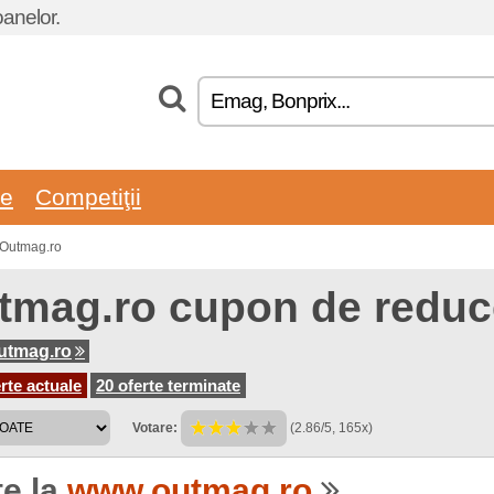
oanelor.
re
Competiţii
 Outmag.ro
tmag.ro cupon de reduc
utmag.ro
rte actuale
20 oferte terminate
Votare:
(2.86/5, 165x)
te la
www.outmag.ro