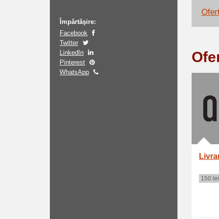
Ofer
Împărtăşire:
Facebook
Twitter
LinkedIn
Ofe
Pinterest
WhatsApp
Livra
150 lei