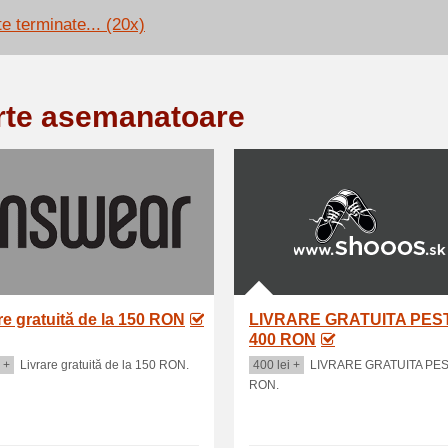
te terminate... (20x)
rte asemanatoare
re gratuită de la 150 RON
LIVRARE GRATUITA PES
400 RON
 +
Livrare gratuită de la 150 RON.
400 lei +
LIVRARE GRATUITA PES
RON.