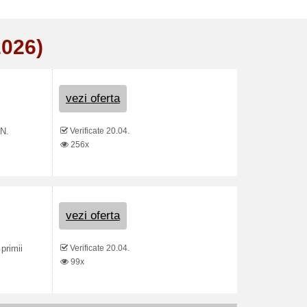
2026)
vezi oferta
Verificate 20.04.
ON.
256x
vezi oferta
Verificate 20.04.
primii
99x