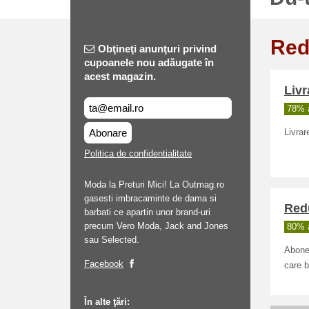
Red
Obţineţi anunţuri privind
cupoanele nou adăugate în
acest magazin.
Livr
78% a
Abonare
Livrar
Politica de confidentialitate
Moda la Preturi Mici! La Outmag.ro
gasesti imbracaminte de dama si
Red
barbati ce apartin unor brand-uri
precum Vero Moda, Jack and Jones
80% a
sau Selected.
Abonea
Facebook
care b
În alte ţări: