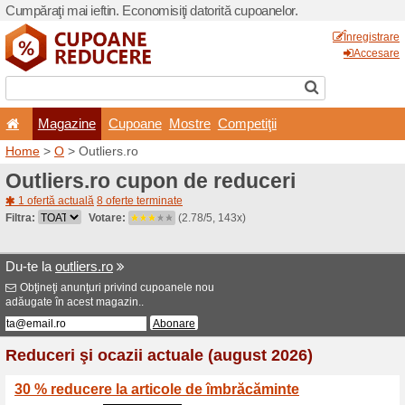
Cumpăraţi mai ieftin. Econom
Magazine
Cupoane
Home
>
O
> Outliers.ro