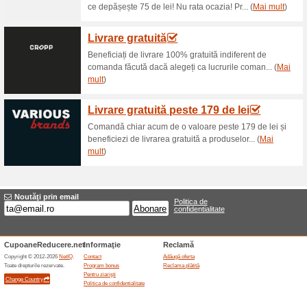
Reduceri şi ocazii a
30 % reducere la arti
58% a funcţionat
Oferte-spec
30% reducere la cele mai bune
pas cu moda și tu!