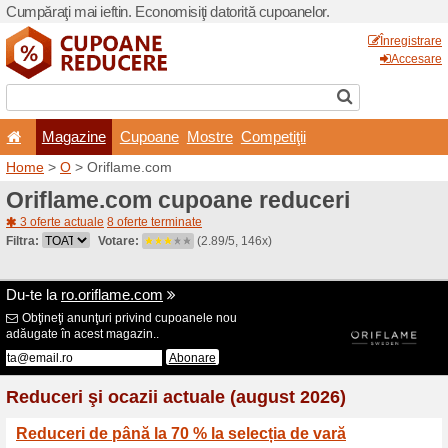
Cumpăraţi mai ieftin. Econom
Magazine
Cupoane
Home
>
O
> Oriflame.com