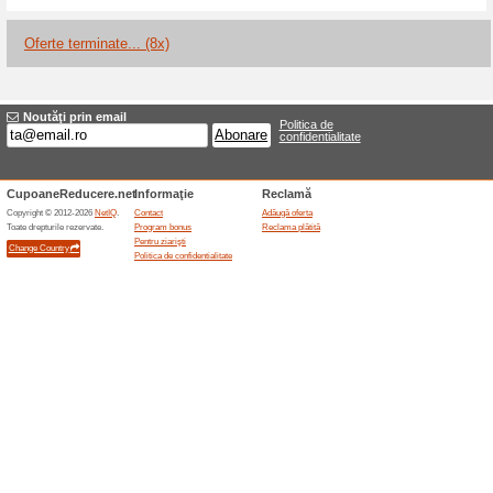
Reduceri şi ocazii a
Reduceri de până la 7
100% a funcţionat
Oferte-spe
Oriflame România oferă reduc
selectate în campania de vară
de îngrijire la prețuri reduse fa
stocului, iar procentul exact dif