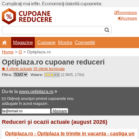
Cumpăraţi mai ieftin. Econom
Magazine
Cupoane
Home
>
O
> Optiplaza.ro