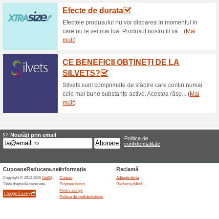
sau a ochelarilor potri
Transport garantat la 
100% a funcţionat
Oferte-spe
Pentru orice comandă care de
efectua în mod express și gratu
PROMO Card de cumpă