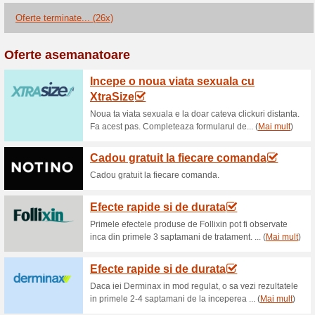
Reduceri şi ocazii a
Optiplaza.ro - Optiplaz
voucher.
100% a funcţionat
Oferte-spe
Comanda ochelari de soare, oc
magazinul online Optiplaza.ro 
de 4500 lei! Daca esti in caut