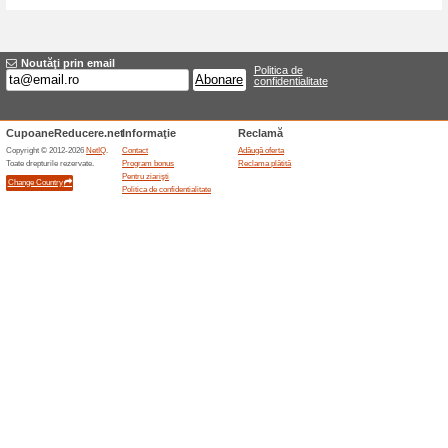
Reduceri şi ocazii a
Dobândă de la 0 % la 
100% a funcţionat
Oferte-spe
Linia de credit Ocean Credit 
pentru cumpărături efectuate la
înseamnă cost zero pentru oric
clientului și contract. Solicita