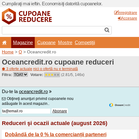
Cumpăraţi mai ieftin. Econom
Magazine
Cupoane
Home
>
O
> Oceancredit.r