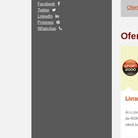
Facebook
Ofert
Twitter
LinkedIn
Pinterest
WhatsApp
Ofe
Livra
Ai o c
de RON?
oferă liv