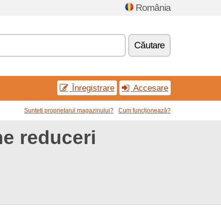
România
Căutare
Înregistrare
Accesare
Sunteţi proprietarul magazinului?
Cum funcționează?
e reduceri