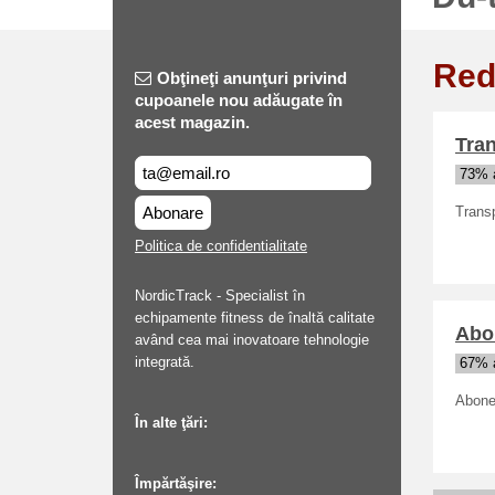
Red
Obţineţi anunţuri privind
cupoanele nou adăugate în
acest magazin.
Tran
73% a
Abonare
Transp
Politica de confidentialitate
NordicTrack - Specialist în
echipamente fitness de înaltă calitate
Abon
având cea mai inovatoare tehnologie
integrată.
67% a
Abonea
În alte ţări:
Împărtăşire: