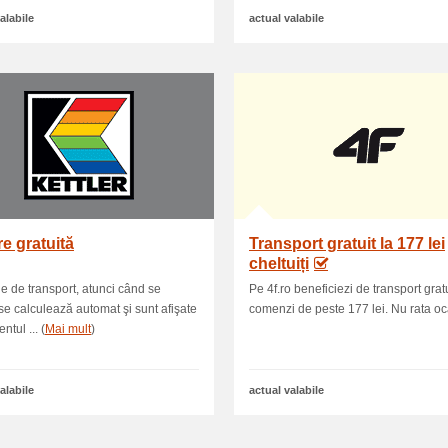
alabile
actual valabile
re gratuită
Transport gratuit la 177 lei
cheltuiți
le de transport, atunci când se
Pe 4f.ro beneficiezi de transport gratu
 se calculează automat şi sunt afişate
comenzi de peste 177 lei. Nu rata oc
tul ... (
Mai mult
)
alabile
actual valabile