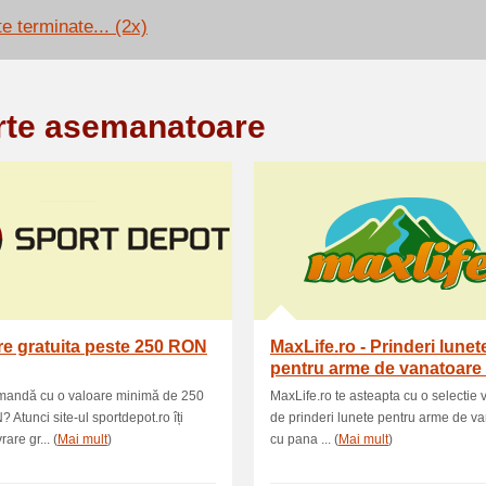
e terminate... (2x)
rte asemanatoare
re gratuita peste 250 RON
MaxLife.ro - Prinderi lunet
pentru arme de vanatoare
pana la 42 % discount
omandă cu o valoare minimă de 250
MaxLife.ro te asteapta cu o selectie 
 Atunci site-ul sportdepot.ro îți
de prinderi lunete pentru arme de v
rare gr... (
Mai mult
)
cu pana ... (
Mai mult
)