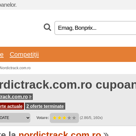
oanelor.
re
Competiţii
 Nordictrack.com.ro
rdictrack.com.ro cupoan
track.com.ro
rte actuale
2 oferte terminate
Votare:
(2.86/5, 160x)
te la
nordictrack.com.ro