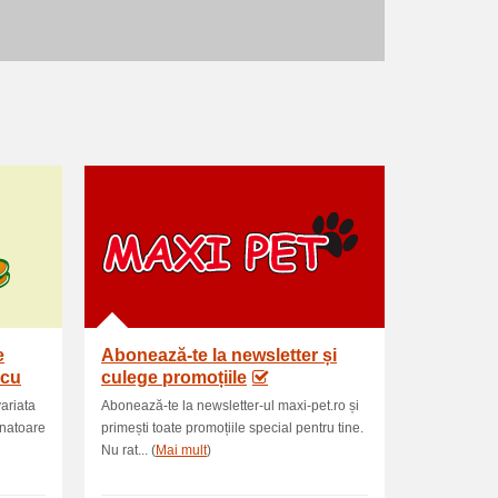
e
Abonează-te la newsletter și
 cu
culege promoțiile
variata
Abonează-te la newsletter-ul maxi-pet.ro și
anatoare
primești toate promoțiile special pentru tine.
Nu rat... (
Mai mult
)