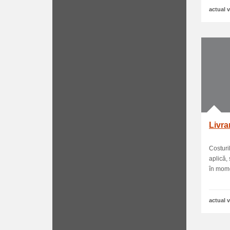
actual v
Livra
Costuri
aplică,
în momen
actual v