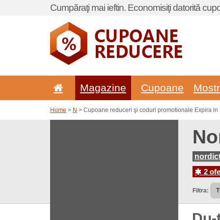
Cumpăraţi mai ieftin. Economisiţi datorită cup
Magazine
Cupoane
Most
Home
>
N
> Cupoane reduceri şi coduri promotionale Expira in
No
nordic
2 ofe
Filtra:
Du-