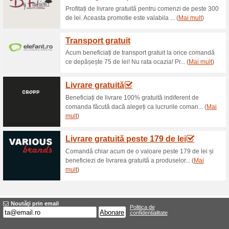
Reduceri şi ocazii a
Oferte promoționale
95% a funcţionat
Oferte-spec
Avem reduceri pentru toate pro
pe site și plasează o….