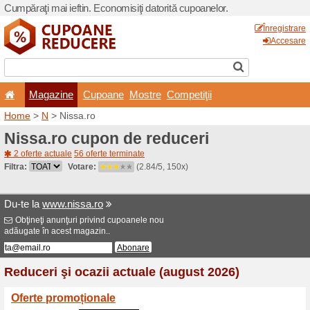
Cumpăraţi mai ieftin. Econom
Magazine
Cupoane
Home
>
N
> Nissa.ro