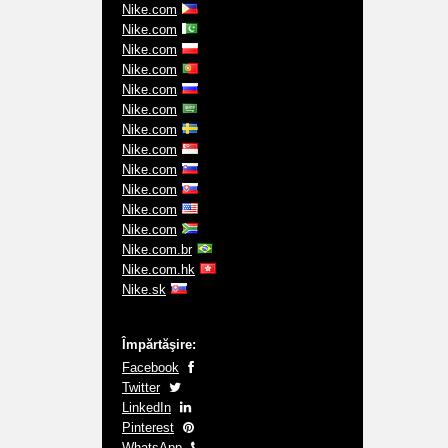
Nike.com
Nike.com
Nike.com
Nike.com
Nike.com
Nike.com
Nike.com
Nike.com
Nike.com
Nike.com
Nike.com
Nike.com
Nike.com.br
Nike.com.hk
Nike.sk
Împărtăşire:
Facebook
Twitter
LinkedIn
Pinterest
WhatsApp