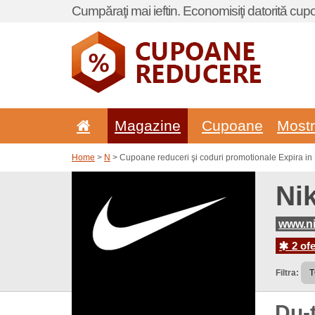
Cumpăraţi mai ieftin. Economisiţi datorită cup
Magazine
Cupoane
Most
Home
>
N
> Cupoane reduceri şi coduri promotionale Expira in
Ni
www.ni
2 ofe
Filtra:
Du-