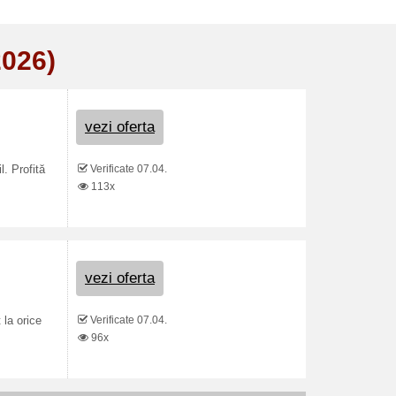
2026)
vezi oferta
Verificate 07.04.
l. Profită
113x
vezi oferta
Verificate 07.04.
 la orice
96x