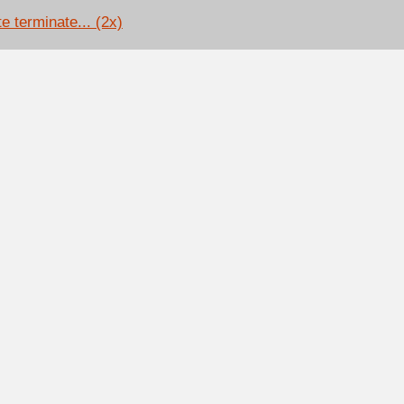
e terminate... (2x)