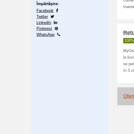
culoar
Împărtăşire:
înain
Facebook
Twitter
LinkedIn
Pinterest
Retu
WhatsApp
100% 
MyOwn 
la liv
se per
în 3 z
Ofert