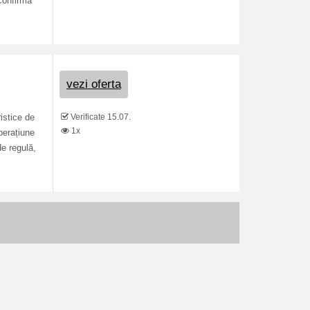
 confirmă
vezi oferta
Verificate 15.07.
istice de
1x
perațiune
de regulă,