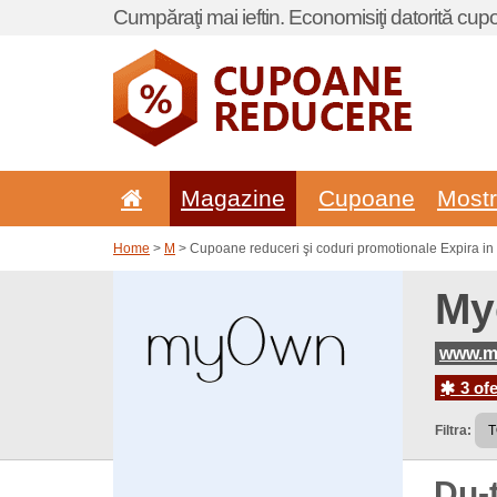
Cumpăraţi mai ieftin. Economisiţi datorită cup
Magazine
Cupoane
Most
Home
>
M
> Cupoane reduceri şi coduri promotionale Expira i
My
www.m
3 ofe
Filtra:
Du-