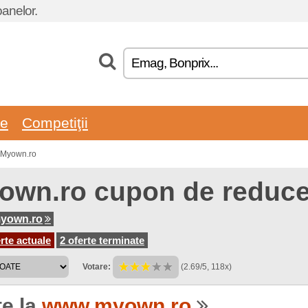
oanelor.
re
Competiţii
n Myown.ro
own.ro cupon de reduce
yown.ro
rte actuale
2 oferte terminate
Votare:
(2.69/5, 118x)
te la
www.myown.ro