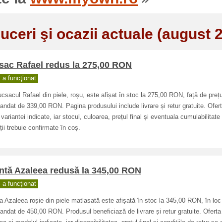
uceri şi ocazii actuale (august 
sac Rafael redus la 275,00 RON
a funcţionat
ucsacul Rafael din piele, roșu, este afișat în stoc la 275,00 RON, față de prețu
ndat de 339,00 RON. Pagina produsului include livrare și retur gratuite. Ofer
 variantei indicate, iar stocul, culoarea, prețul final și eventuala cumulabilitate
ii trebuie confirmate în coș.
ntă Azaleea redusă la 345,00 RON
a funcţionat
 Azaleea roșie din piele matlasată este afișată în stoc la 345,00 RON, în loc
ndat de 450,00 RON. Produsul beneficiază de livrare și retur gratuite. Oferta