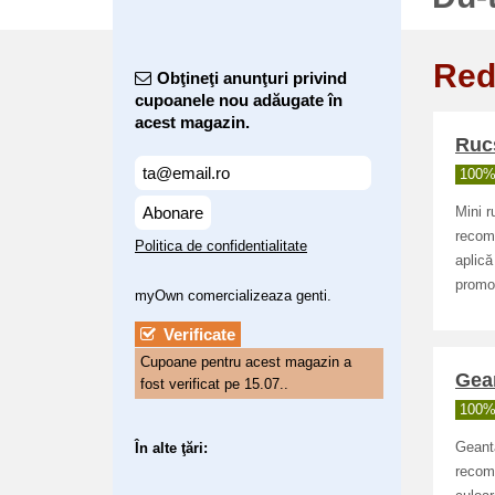
Red
Obţineţi anunţuri privind
cupoanele nou adăugate în
acest magazin.
Ruc
100% 
Abonare
Mini r
recoma
Politica de confidentialitate
aplică
promoț
myOwn comercializeaza genti.
Verificate
Cupoane pentru acest magazin a
Gea
fost verificat pe 15.07..
100% 
În alte ţări:
Geanta
recoma