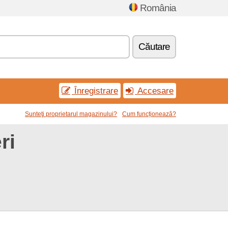
România
Căutare
Înregistrare
Accesare
Sunteţi proprietarul magazinului?
Cum funcționează?
ri