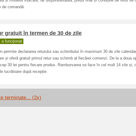
ea și modelul indicate, iar disponibilitatea, prețul final și condițiile de retur se
te de comandă.
r gratuit în termen de 30 de zile
a funcţionat
permite declararea returului sau schimbului în maximum 30 de zile calendar
rare și oferă gratuit primul retur sau schimb al fiecărei comenzi. De la a doua o
cep 30 lei pentru fiecare produs. Rambursarea se face în cel mult 14 zile și, 
ile lucrătoare după recepție.
e terminate... (2x)